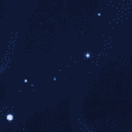
作为一名经验丰富且成功的教练，弗里克对于足
开时，不仅表达了个人的不满，更对整个足球圈
这样的天才，对于整个联赛乃至国家队的发展都
另外，弗里克还提到，在当今足球环境中，培养
乐部应更加重视青训体系，以确保未来能够输送
手，一旦流失，将会对整个团队士气及竞技状态
最后，他强调了团队合作的重要性，并表示希望
成长环境，让他们在合适的平台上施展才能，而
3、球队面临的新挑战
随着德罗的离开，巴萨将不得不面对新的挑战，
题。这一变化不仅关系到短期内球队战斗力，更
人选来替代德罗，那么球队可能会陷入困境。