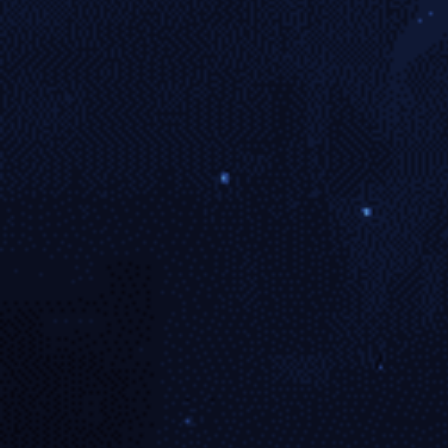
上一篇：
杜兰特小号风波引发火箭更衣室动…
热门推荐