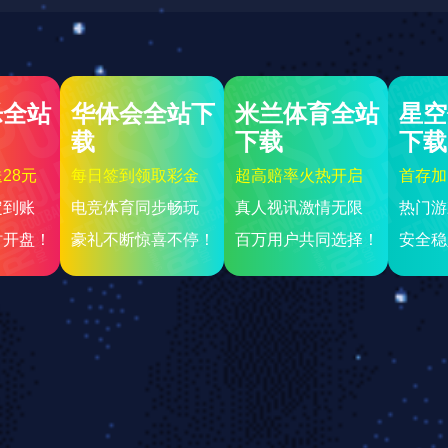
们可以更全面地理解这一事件背后的意义。
1、德罗在巴萨的重要性
德罗作为一名优秀的年轻球员，他在巴萨期间展
的技术能力，还能够在关键时刻为球队打入决定
部分。在过去几个赛季中，德罗参与了多场重要
此外，德罗独特的踢球风格和比赛意识，使得他
现。他与队友之间默契配合，常常能创造出令人
是未来几年的核心球员之一。
然而，如今德罗选择离开，无疑给球队带来了巨
难被其他球员所替代，这也让许多球迷感到惋惜
着巴萨失去了一位重要力量。
2、弗里克对此事的评价