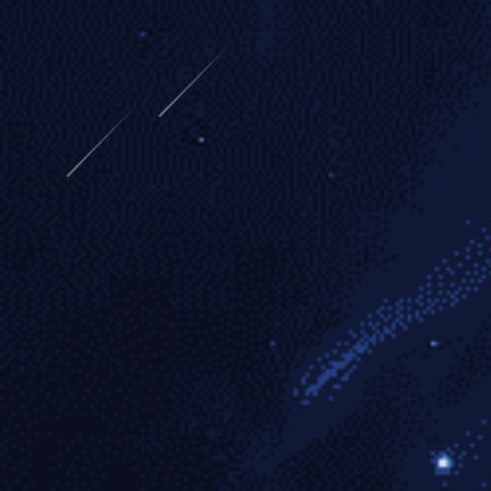
弗里克对德罗离开巴萨表示
失望认为球队失去重要力量