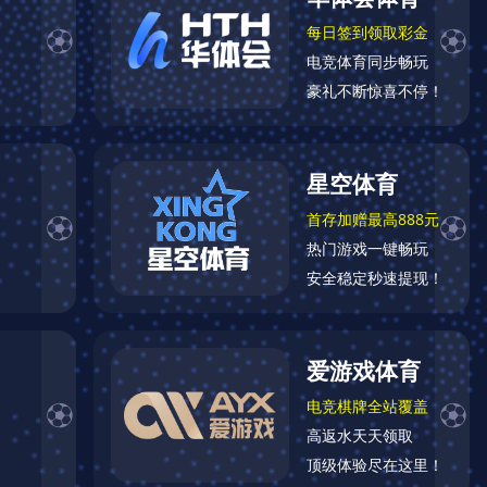
2026-06-24 20:59
55 次阅读
对于德罗离开巴萨表达了强烈的失望，并认
巴萨产生了深远影响，也引发了关于球队未
讨这一事件，包括德罗在巴萨的重要性、弗
发展方向。通过对这些方面的深入分析，我