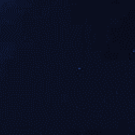
责，也是为了推动整体水平不断向前发展，实现