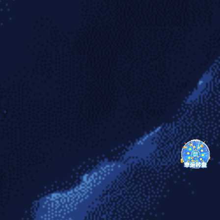
球局势有着敏锐的洞察力。他在谈及德罗离
发出了警示。弗里克指出，年轻球员如德罗
是极为重要的一环。
和留住人才变得愈加困难。他认为，各大俱
更多优秀人才。而像德罗这样具有潜质的选
造成直接冲击。
各方能够共同努力，为年轻球员创造良好的
不是轻易放弃自己的职业生涯和发展机遇。
包括如何填补他的空缺、调整战术体系等问
涉及长期的发展战略。如果不能找到合适的