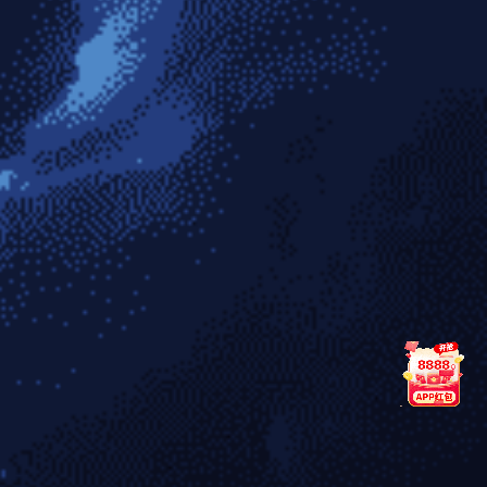
忽视。作为年轻球员代表之一，德罗曾激励
一些其他年轻人在心态上受到波动，对自身
望通过引进新生力量来增强实力。如果巴萨
手超越，这对于俱乐部来说无疑是一个巨大
便尽快恢复竞争力。
视其转会策略，并注重培养本土青年才俊。
但真正能够稳定输出高水平人才却依赖于青
确保未来有更多具备竞争力的新星涌现出
良好的团队文化不仅能吸引优秀球员加盟，