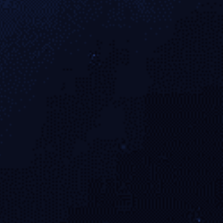
有建立起团结协作、互信共赢的环境，才能
挑战。
益，通过合理调整战术与阵容配置，引导新
须面对的重要课题，也是实现再度辉煌之路
足球中的一种普遍趋势，即优秀人才流动频
深刻影响着整个足球生态系统，因此需要全
需意识到维护人才的重要性，以减少此类事
个更为健康、有序的人才流通环境，让更多
贡献出更多精彩瞬间。这既是对运动本身负