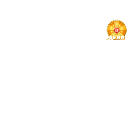
数据合规卓越平台
平台顺利通过 GDPR 与 ISO 多项认证，建立技术安全新标
准。