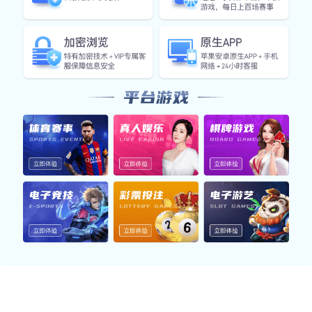
机会。
最后，在个人表现方面，活塞多位球员都打出了亮眼
的数据。无论是得分还是助攻，都体现了团队配合的
重要性。他们不仅仅依靠某一名明星球员，而是通过
整体团队的努力来取得胜利，这种凝聚力使得他们在
本赛季有着更大的竞争力。
2、骑士存在明显弱点
尽管骑士队拥有一些优秀球员，但在与活塞交锋时，
他们却暴露出了一些明显的问题。首先，在防守端做
得不够到位，使得对手能够轻松找到投篮机会。尤其
是在三分线外，对方射手频频命中，让骑士不得不采
取紧逼防守，但这种策略并未能奏效。