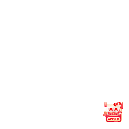
展现出了自己全方位发展的能力。在这场比赛中，多
名核心球员均发挥出色，无论是内线攻击还是外围投
射，都给湖人造成了巨大的压力。
同时，雷霆教练组针对湖人特点进行了细致入微的布
置，通过精准的数据分析制定相应战术，让全体成员
都清楚自己的职责与任务。此外，他们还注重快速转
移，使得整支球队能够迅速适应变化，为每一次进攻
创造更多空间和机会。
尤其值得一提的是，在比赛中雷霆替补席也贡献良
多。他们不仅提升了板凳深度，还为主力提供必要休
息时间，有效保证整体体能。这种合理利用阵容深度
的方法，将会让他们在接下来的赛季中处于更加有利
的位置。